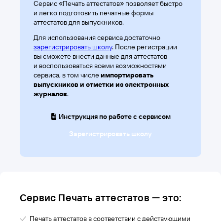
Сервис «Печать аттестатов» позволяет быстро
ВОЗМОЖНОСТИ
и легко подготовить печатные формы
аттестатов для выпускников.
Образовательным организациям
Для использования сервиса достаточно
Обучающимся и родителям
зарегистрировать школу
. После регистрации
вы сможете внести данные для аттестатов
Органам управления
и воспользоваться всеми возможностями
сервиса, в том числе
импортировать
выпускников и отметки из электронных
ДОКУМЕНТЫ
журналов
.
Пользовательское соглашение
Инструкция по работе с сервисом
Политика конфиденциальности
Зарегистрировать школу
Договор-оферта
Рекомендательные технологии
Сервис Печать аттестатов — это:
Печать аттестатов в соответствии с действующими