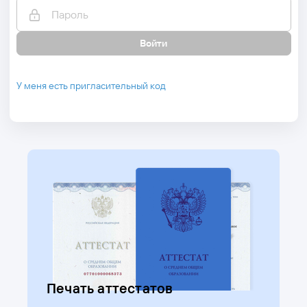
ЭлЖур.Диагностика
Войти
Печать аттестатов
Зарегистрировать школу
ЭлЖур.Дневник
У меня есть пригласительный код
ЭлЖур.Учитель
ИНФОРМАЦИЯ
О разработчике
Партнеры
Новости
Тарифы
Контакты
Печать аттестатов