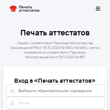
Войти в модуль
Зарегистрировать школу
ПРОДУКТЫ
Печать аттестатов
АИС ЭлЖур
Сервис соответствует Приказам Министерства
ЭлЖур.Статистика
Просвещения РФ от 05.10.2020 № 545 и № 546 с учетом
изменений в соответствии с Приказом
АРМ Завуч
Минпросвещения от 16.11.2023 № 867
ЭлЖур.Видео
ЭлЖур.ГИА
Вход в «Печать аттестатов»
ЭлЖур.Реестры
Выберите образовательное учреждение
ЭлЖур.ДОО
ЭлЖур.Библиотека